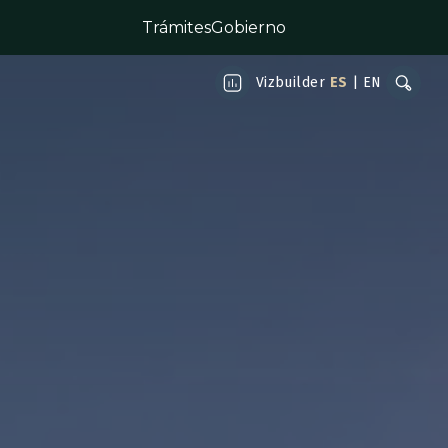
Trámites
Gobierno
Vizbuilder
ES
|
EN