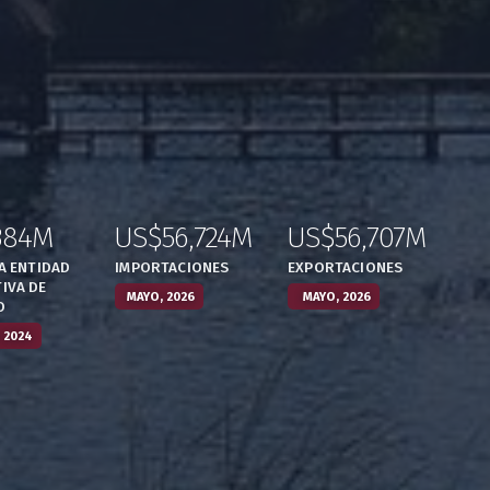
384M
US$56,724M
US$56,707M
,
:
,
:
,
LA ENTIDAD
IMPORTACIONES
EXPORTACIONES
IVA DE
MAYO, 2026
MAYO, 2026
O
 2024