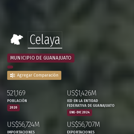
Celaya
MUNICIPIO DE GUANAJUATO
Agregar Comparación
521,169
US$1,426M
:
,
:
,
POBLACIÓN
IED EN LA ENTIDAD
FEDERATIVA DE GUANAJUATO
2020
ENE-DIC 2024
US$56,724M
US$56,707M
:
,
:
,
IMPORTACIONES
EXPORTACIONES