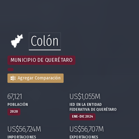
Colón
MUNICIPIO DE QUERÉTARO
Agregar Comparación
67,121
US$1,055M
:
,
:
,
POBLACIÓN
IED EN LA ENTIDAD
FEDERATIVA DE QUERÉTARO
2020
ENE-DIC 2024
US$56,724M
US$56,707M
:
,
:
,
IMPORTACIONES
EXPORTACIONES