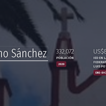
no Sánchez
332,072
US$
:
,
:
POBLACIÓN
IED EN 
FEDERAT
2020
LUIS PO
ENE-DIC