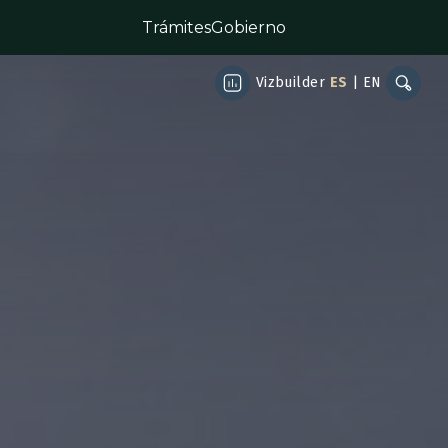
Trámites
Gobierno
Vizbuilder
ES
|
EN