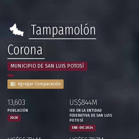
Tampamolón
Corona
MUNICIPIO DE SAN LUIS POTOSÍ
Agregar Comparación
13,603
US$844M
:
,
:
,
POBLACIÓN
IED EN LA ENTIDAD
FEDERATIVA DE SAN LUIS
2020
POTOSÍ
ENE-DIC 2024