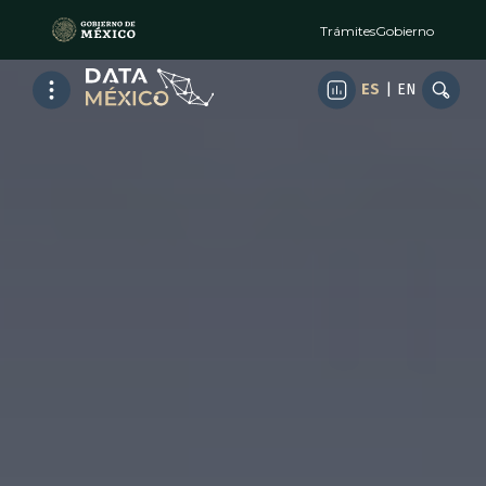
Trámites
Gobierno
ES
|
EN