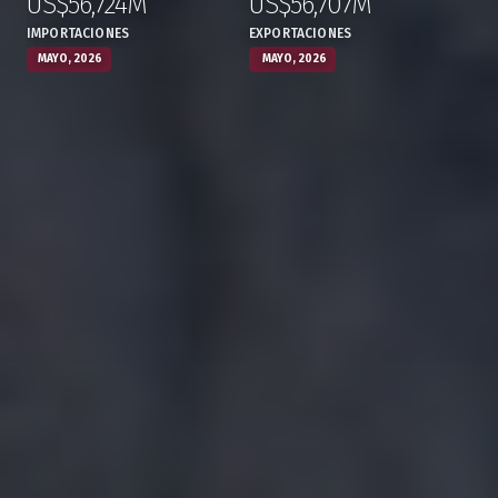
US$56,724M
US$56,707M
:
,
:
,
IMPORTACIONES
EXPORTACIONES
MAYO, 2026
MAYO, 2026