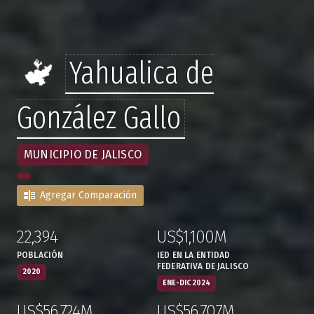
Yahualica de
González Gallo
MUNICIPIO DE JALISCO
Agregar Comparación
22,394
US$1,100M
:
,
:
,
POBLACIÓN
IED EN LA ENTIDAD
FEDERATIVA DE JALISCO
2020
ENE-DIC 2024
US$56,724M
US$56,707M
:
,
:
,