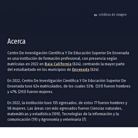
hide
créditos de imagen
Acerca
Centro De Investigación Científica Y De Educación Superior De Ensenada
es una institución de formación profesional, con presencia según
matrículas en 2022 en
Baja California
(624), centrando la mayor parte
del estudiantado en los municipios de
Ensenada
(624).
En 2022, Centro De Investigación Científica Y De Educación Superior De
Ensenada tuvo 624 matriculados, de los cuales 53% (331) fueron hombres
y 47% (293) fueron mujeres.
En 2022, la institución tuvo 135 egresados, de estos 77 fueron hombres y
58 mujeres. Las áreas con más egresados fueron Ciencias naturales,
matemáticas y estadística (109), Tecnologías de la información y la
comunicación (19) y Agronomía y veterinaria (7).
El mismo año, Centro De Investigación Científica Y De Educación Superior
De Ensenada, tuvo 135 graduados, de estos 77 fueron hombres y 58