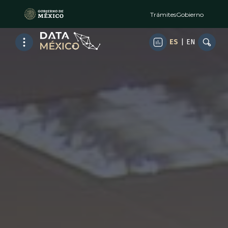
Trámites
Gobierno
ES
|
EN