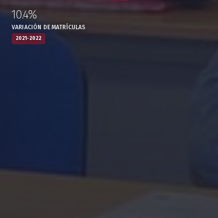
10.4%
:
,
VARIACIÓN DE MATRÍCULAS
2021-2022