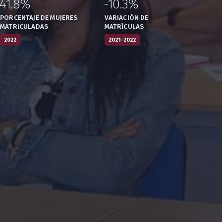
41.8%
-10.3%
:
,
:
,
PORCENTAJE DE MUJERES
VARIACIÓN DE
MATRICULADAS
MATRÍCULAS
2022
2021-2022