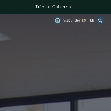
Trámites
Gobierno
Vizbuilder
ES
|
EN