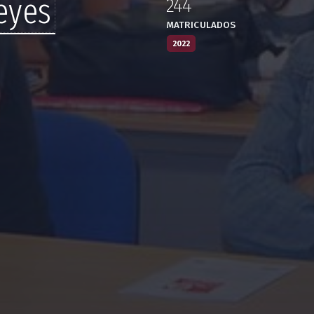
eyes
244
:
,
MATRICULADOS
2022