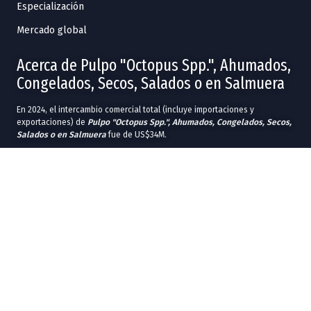
Especialización
Mercado global
Acerca de Pulpo "Octopus Spp.", Ahumados,
Congelados, Secos, Salados o en Salmuera
En 2024, el intercambio comercial total (incluye importaciones y
exportaciones) de
Pulpo "Octopus Spp.", Ahumados, Congelados, Secos,
Salados o en Salmuera
fue de US$34M.
En 2024, las entidades federativas con más exportaciones en
Pulpo
"Octopus Spp.", Ahumados, Congelados, Secos, Salados o en Salmuera
fueron
Yucatán
(US$10.5M),
Sinaloa
(US$1.87M),
Sonora
(US$189k) y
Baja California
(US$138k).
Las entidades federativas con más importaciones en 2024 fueron
Tamaulipas
(US$7.39M),
Baja California
(US$4.06M),
Yucatán
(US$2.62M),
Quintana Roo
(US$1.66M) y
Ciudad de México
(US$1.04M).
En 2024, los principales destinos comerciales de
Pulpo "Octopus Spp.",
Ahumados, Congelados, Secos, Salados o en Salmuera
fueron
Estados
Unidos
(US$5.6M),
Italia
(US$3.2M),
Vietnam
(US$1.17M),
Singapur
(US$1.08M) y
Japón
(US$726k).