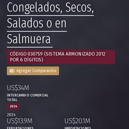
Congelados, Secos,
Salados o en
Salmuera
CÓDIGO 030759 (SISTEMA ARMONIZADO 2012
POR 6 DÍGITOS)
Agregar Comparación
US$34M
:
,
INTERCAMBIO COMERCIAL
TOTAL
2024
2024
US$13.9M
US$20.1M
,
,
EXPORTACIONES
IMPORTACIONES