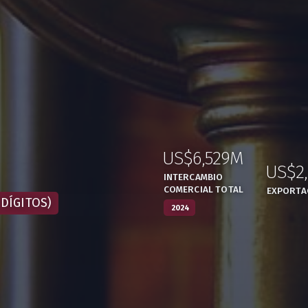
US$6,529M
:
,
US$2
INTERCAMBIO
COMERCIAL TOTAL
EXPORTA
DÍGITOS)
2024