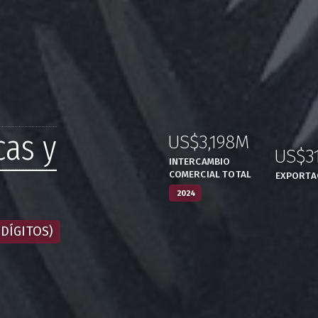
cas y
US$3,198M
:
,
US$3
INTERCAMBIO
COMERCIAL TOTAL
EXPORTA
2024
DÍGITOS)