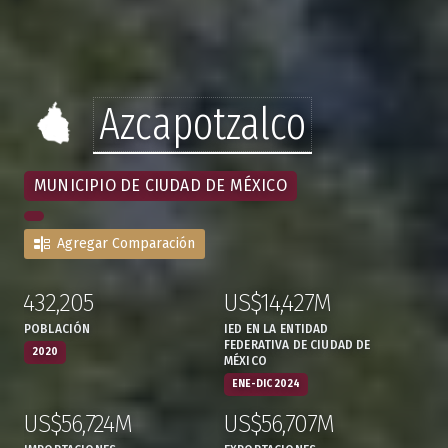
Azcapotzalco
MUNICIPIO DE CIUDAD DE MÉXICO
Agregar Comparación
432,205
US$14,427M
:
,
:
,
POBLACIÓN
IED EN LA ENTIDAD
FEDERATIVA DE CIUDAD DE
2020
MÉXICO
ENE-DIC 2024
US$56,724M
US$56,707M
:
,
:
,