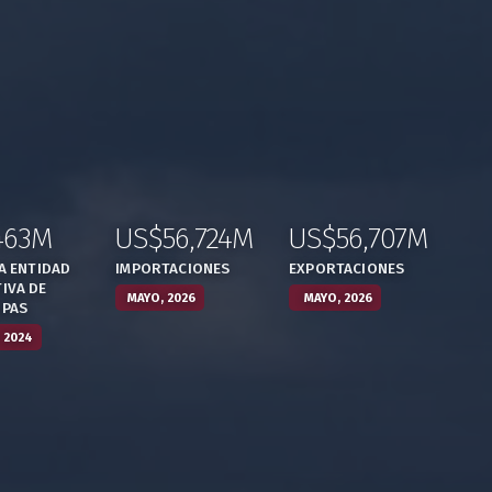
463M
US$56,724M
US$56,707M
,
:
,
:
,
LA ENTIDAD
IMPORTACIONES
EXPORTACIONES
IVA DE
MAYO, 2026
MAYO, 2026
IPAS
 2024