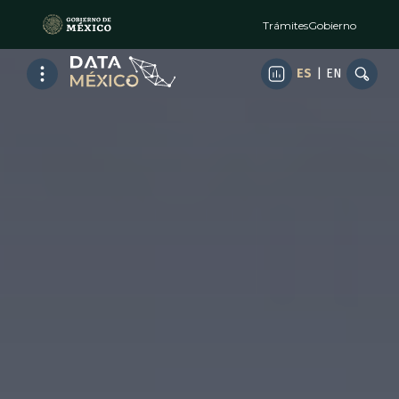
Trámites
Gobierno
ES
|
EN