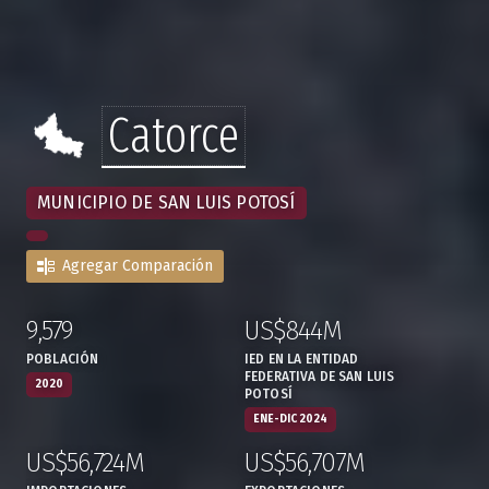
Catorce
MUNICIPIO DE SAN LUIS POTOSÍ
Agregar Comparación
9,579
US$844M
:
,
:
,
POBLACIÓN
IED EN LA ENTIDAD
FEDERATIVA DE SAN LUIS
2020
POTOSÍ
ENE-DIC 2024
US$56,724M
US$56,707M
:
,
:
,