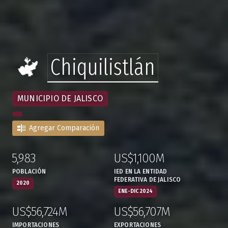
Chiquilistlán
MUNICIPIO DE JALISCO
Agregar Comparación
5,983
US$1,100M
:
,
:
,
POBLACIÓN
IED EN LA ENTIDAD
FEDERATIVA DE JALISCO
2020
ENE-DIC 2024
US$56,724M
US$56,707M
:
,
:
,
IMPORTACIONES
EXPORTACIONES