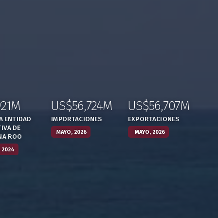
921M
US$56,724M
US$56,707M
,
:
,
:
,
LA ENTIDAD
IMPORTACIONES
EXPORTACIONES
IVA DE
MAYO, 2026
MAYO, 2026
NA ROO
 2024