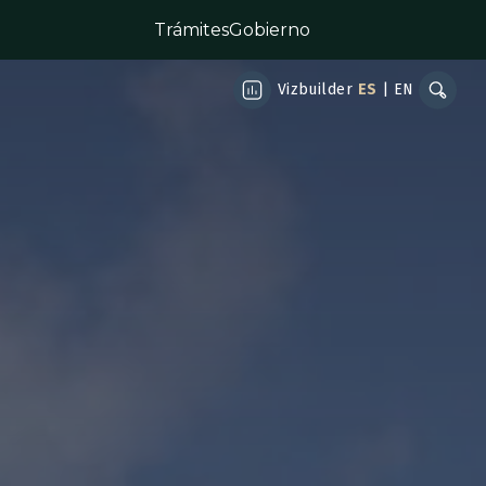
Trámites
Gobierno
Vizbuilder
ES
|
EN