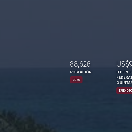
88,626
US$
:
,
:
POBLACIÓN
IED EN 
FEDERAT
2020
QUINTA
ENE-DIC