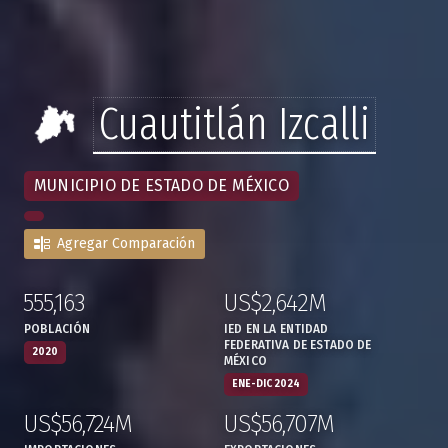
Cuautitlán Izcalli
MUNICIPIO DE ESTADO DE MÉXICO
Agregar Comparación
555,163
US$2,642M
:
,
:
,
POBLACIÓN
IED EN LA ENTIDAD
FEDERATIVA DE ESTADO DE
2020
MÉXICO
ENE-DIC 2024
US$56,724M
US$56,707M
:
,
:
,