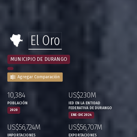
El Oro
MUNICIPIO DE DURANGO
Agregar Comparación
10,384
US$230M
:
,
:
,
POBLACIÓN
IED EN LA ENTIDAD
FEDERATIVA DE DURANGO
2020
ENE-DIC 2024
US$56,724M
US$56,707M
:
,
:
,
IMPORTACIONES
EXPORTACIONES