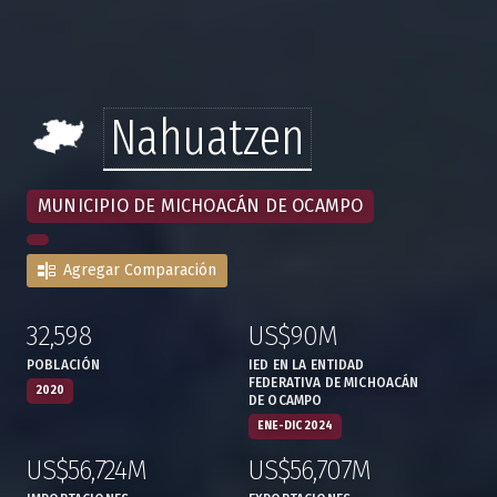
Nahuatzen
MUNICIPIO DE MICHOACÁN DE OCAMPO
Agregar Comparación
32,598
US$90M
:
,
:
,
POBLACIÓN
IED EN LA ENTIDAD
FEDERATIVA DE MICHOACÁN
2020
DE OCAMPO
ENE-DIC 2024
US$56,724M
US$56,707M
:
,
:
,