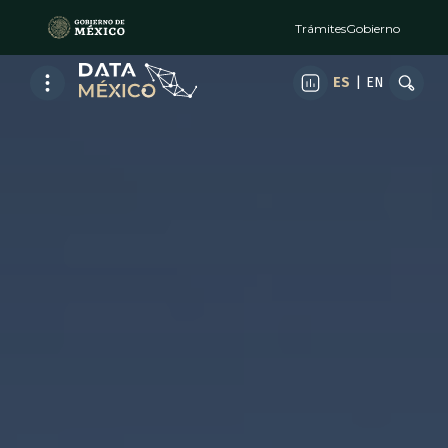
Trámites
Gobierno
ES
|
EN