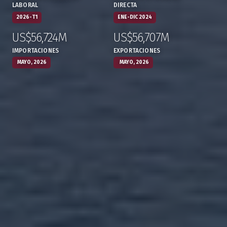
LABORAL
DIRECTA
2026-T1
ENE-DIC 2024
US$56,724M
US$56,707M
:
,
:
,
IMPORTACIONES
EXPORTACIONES
MAYO, 2026
MAYO, 2026