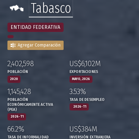
Tabasco
ENTIDAD FEDERATIVA
Agregar Comparación
2,402,598
US$6,102M
:
,
:
,
POBLACIÓN
EXPORTACIONES
2020
MAYO, 2026
1,145,428
3.53%
:
,
:
,
POBLACIÓN
TASA DE DESEMPLEO
ECONÓMICAMENTE ACTIVA
2026-T1
(PEA)
2026-T1
66.2%
US$384M
:
,
:
,
TASA DE INFORMALIDAD
INVERSIÓN EXTRANJERA