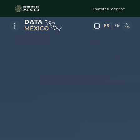
Trámites
Gobierno
ES
|
EN