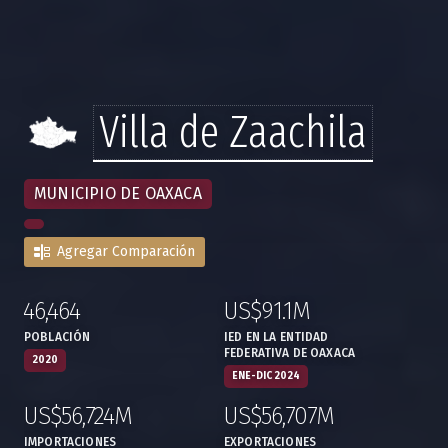
Villa de Zaachila
MUNICIPIO DE OAXACA
Agregar Comparación
46,464
US$91.1M
:
,
:
,
POBLACIÓN
IED EN LA ENTIDAD
FEDERATIVA DE OAXACA
2020
ENE-DIC 2024
US$56,724M
US$56,707M
:
,
:
,
IMPORTACIONES
EXPORTACIONES