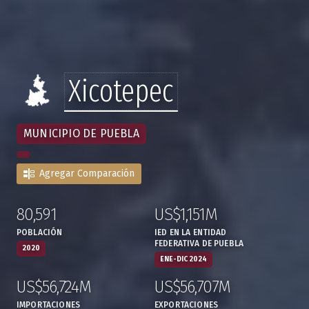
Xicotepec
MUNICIPIO DE PUEBLA
Agregar Comparación
80,591
US$1,151M
:
,
:
,
POBLACIÓN
IED EN LA ENTIDAD
FEDERATIVA DE PUEBLA
2020
ENE-DIC 2024
US$56,724M
US$56,707M
:
,
:
,
IMPORTACIONES
EXPORTACIONES