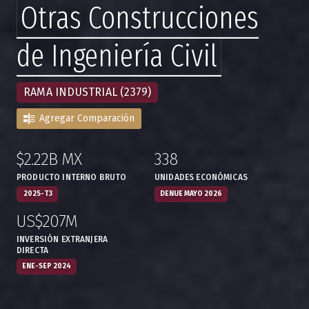
Otras Construcciones
de Ingeniería Civil
RAMA INDUSTRIAL (2379)
Agregar Comparación
$2.22B MX
338
:
,
:
,
PRODUCTO INTERNO BRUTO
UNIDADES ECONÓMICAS
2025-T3
DENUE MAYO 2026
US$207M
:
,
INVERSIÓN EXTRANJERA
DIRECTA
ENE-SEP 2024