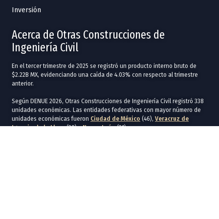
Inversión
Acerca de Otras Construcciones de
Ingeniería Civil
En el tercer trimestre de 2025 se registró un producto interno bruto de
$2.22B MX, evidenciando una caída de 4.03% con respecto al trimestre
anterior.
Según DENUE 2026, Otras Construcciones de Ingeniería Civil registró 338
unidades económicas. Las entidades federativas con mayor número de
unidades económicas fueron
Ciudad de México
(46),
Veracruz de
Ignacio de la Llave
(29) y
Nuevo León
(21).
Según datos del Censo Económico 2019, la producción bruta total fue de
$10,631M MX. Los estados con mayor producción bruta total fueron
Ciudad de México
($3,396M MX) y
Jalisco
($1,169M MX).
Por su parte, el ingreso total alzanzó los $10,856M MX en 2019, siendo las
entidades con mayores ingresos
Ciudad de México
($3,578M MX) y
Jalisco
($1,179M MX).
Las actividades económicas son afines si requieren conocimientos o