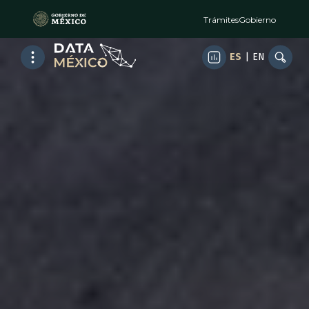
Trámites
Gobierno
ES
|
EN