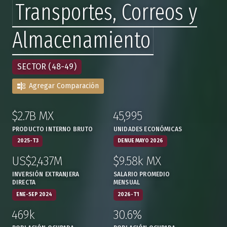
Transportes, Correos y
Almacenamiento
SECTOR (48-49)
Agregar Comparación
$2.7B MX
45,995
:
,
:
,
PRODUCTO INTERNO BRUTO
UNIDADES ECONÓMICAS
2025-T3
DENUE MAYO 2026
US$2,437M
$9.58k MX
:
,
:
,
INVERSIÓN EXTRANJERA
SALARIO PROMEDIO
DIRECTA
MENSUAL
ENE-SEP 2024
2026-T1
469k
30.6%
:
,
:
,