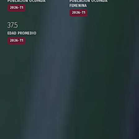
POBLACIÓN OCUPADA
POBLACIÓN OCUPADA
FEMENINA
2026-T1
2026-T1
37.5
:
,
EDAD PROMEDIO
2026-T1