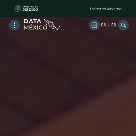
Trámites
Gobierno
ES
|
EN