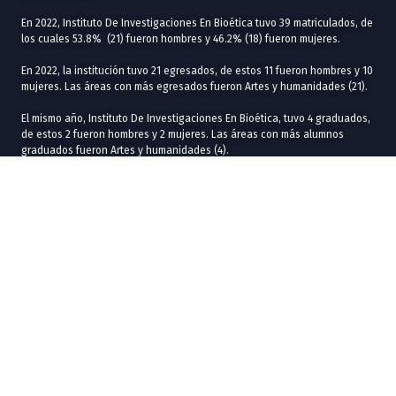
En 2022, Instituto De Investigaciones En Bioética tuvo 39 matriculados, de
los cuales 53.8% (21) fueron hombres y 46.2% (18) fueron mujeres.
En 2022, la institución tuvo 21 egresados, de estos 11 fueron hombres y 10
mujeres. Las áreas con más egresados fueron Artes y humanidades (21).
El mismo año, Instituto De Investigaciones En Bioética, tuvo 4 graduados,
de estos 2 fueron hombres y 2 mujeres. Las áreas con más alumnos
graduados fueron Artes y humanidades (4).
MATRÍCULAS
Distribución de estudiantes según facultad