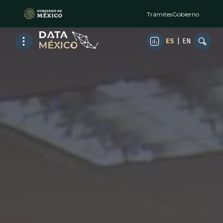
Trámites
Gobierno
ES
|
EN