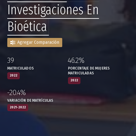
Investigaciones En
Bioética
Agregar Comparación
39
46.2%
:
,
:
,
MATRICULADOS
PORCENTAJE DE MUJERES
MATRICULADAS
2022
2022
-20.4%
:
,
VARIACIÓN DE MATRÍCULAS
2021-2022