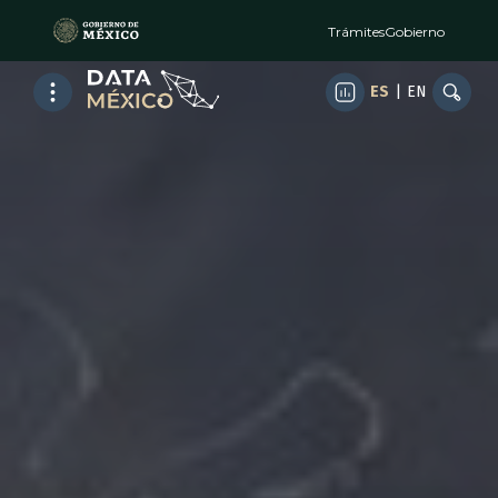
Trámites
Gobierno
ES
|
EN