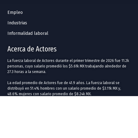
Empleo
Industrias
Informalidad laboral
Acerca de Actores
La fuerza laboral de Actores durante el primer trimestre de 2026 fue 11.2k
personas, cuyo salario promedió los $5.61k MX trabajando alrededor de
27.3 horas a la semana.
La edad promedio de Actores fue de 41.9 años. La fuerza laboral se
distribuyó en 51.4% hombres con un salario promedio de $3.11k MX y,
48.6% mujeres con salario promedio de $8.24k MX.
Los mejores salarios promedio que recibieron Actores fueron en
Michoacán de Ocampo
($34.4k MX),
Colima
($17.2k MX) y
Oaxaca
($17.2k
MX), mientras que la fuerza laboral fue mayor en
Ciudad de México
(8.33k),
Yucatán
(813) y
Oaxaca
(433).
En términos de industrias, los mejores salarios promedio se evidenciaron