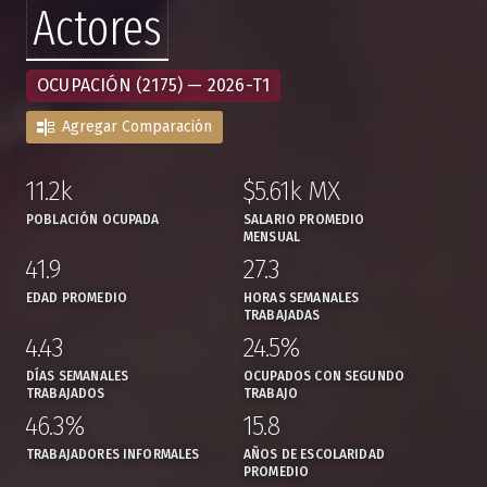
Actores
OCUPACIÓN (2175) — 2026-T1
Agregar Comparación
11.2k
$5.61k MX
,
,
POBLACIÓN OCUPADA
SALARIO PROMEDIO
MENSUAL
41.9
27.3
,
,
EDAD PROMEDIO
HORAS SEMANALES
TRABAJADAS
4.43
24.5%
,
,
DÍAS SEMANALES
OCUPADOS CON SEGUNDO
TRABAJADOS
TRABAJO
46.3%
15.8
,
,
TRABAJADORES INFORMALES
AÑOS DE ESCOLARIDAD
PROMEDIO