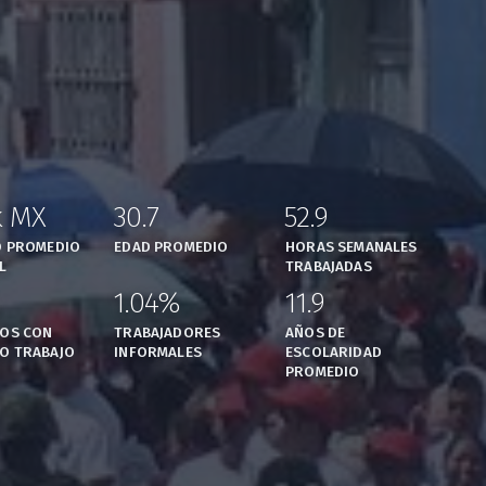
k MX
30.7
52.9
,
,
,
O PROMEDIO
EDAD PROMEDIO
HORAS SEMANALES
L
TRABAJADAS
1.04%
11.9
,
,
,
OS CON
TRABAJADORES
AÑOS DE
O TRABAJO
INFORMALES
ESCOLARIDAD
PROMEDIO