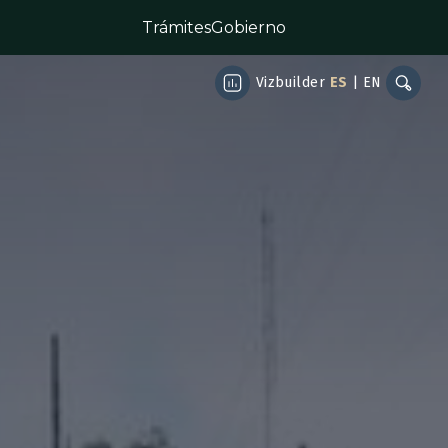
Trámites
Gobierno
Vizbuilder
ES
|
EN