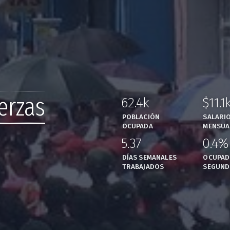
erzas
62.4k
$11.1
,
POBLACIÓN
SALARI
OCUPADA
MENSUA
5.37
0.4%
,
DÍAS SEMANALES
OCUPAD
TRABAJADOS
SEGUND