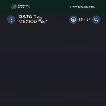
Trámites
Gobierno
ES
|
EN