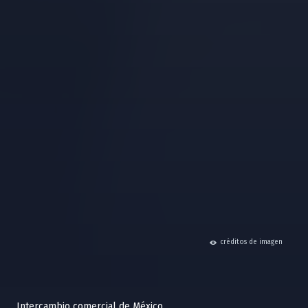
hide
créditos de imagen
Intercambio comercial de México