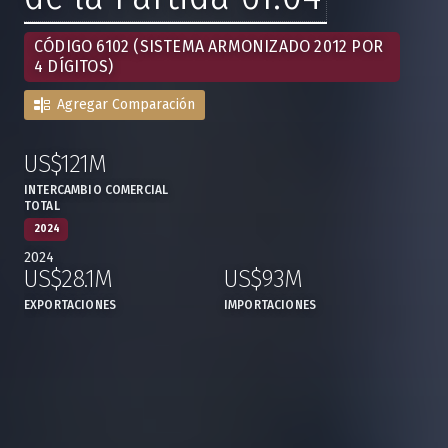
CÓDIGO 6102 (SISTEMA ARMONIZADO 2012 POR
4 DÍGITOS)
Agregar Comparación
US$121M
:
,
INTERCAMBIO COMERCIAL
TOTAL
2024
2024
US$28.1M
US$93M
,
,
EXPORTACIONES
IMPORTACIONES