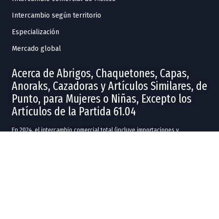
Intercambio según territorio
Especialización
Mercado global
Acerca de Abrigos, Chaquetones, Capas,
Anoraks, Cazadoras y Artículos Similares, de
Punto, para Mujeres o Niñas, Excepto los
Artículos de la Partida 61.04
En 2024, el intercambio comercial total (incluye importaciones y
exportaciones) de
Abrigos, Chaquetones, Capas, Anoraks, Cazadoras y
Artículos Similares, de Punto, para Mujeres o Niñas, Excepto los
Artículos de la Partida 61.04
fue de US$121M.
En 2024, las entidades federativas con más exportaciones en
Abrigos,
Chaquetones, Capas, Anoraks, Cazadoras y Artículos Similares, de
Punto, para Mujeres o Niñas, Excepto los Artículos de la Partida 61.04
fueron
Baja California
(US$24.6M),
Puebla
(US$914k),
Estado de
México
(US$213k),
Ciudad de México
(US$165k) y
Yucatán
(US$71.9k).