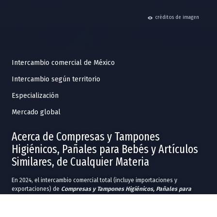
hide
créditos de imagen
Intercambio comercial de México
Intercambio según territorio
Especialización
Mercado global
Acerca de Compresas y Tampones
Higiénicos, Pañales para Bebés y Artículos
Similares, de Cualquier Materia
En 2024, el intercambio comercial total (incluye importaciones y
exportaciones) de
Compresas y Tampones Higiénicos, Pañales para
Bebés y Artículos Similares, de Cualquier Materia
fue de US$789M.
En 2024, las entidades federativas con más exportaciones en
Compresas