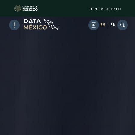
Trámites
Gobierno
ES
|
EN