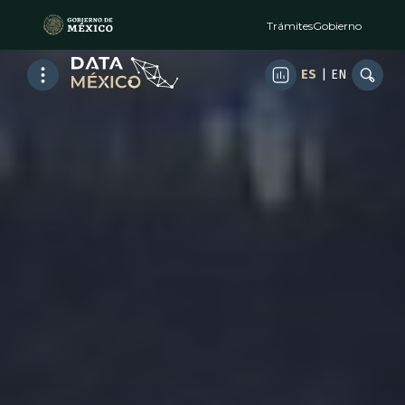
Trámites
Gobierno
ES
|
EN