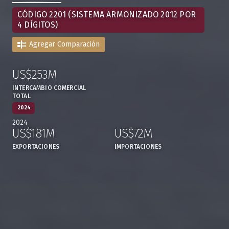
CÓDIGO 2201 (SISTEMA ARMONIZADO 2012 POR
4 DÍGITOS)
Agregar Comparación
US$253M
:
,
INTERCAMBIO COMERCIAL
TOTAL
2024
2024
US$181M
US$72M
,
,
EXPORTACIONES
IMPORTACIONES