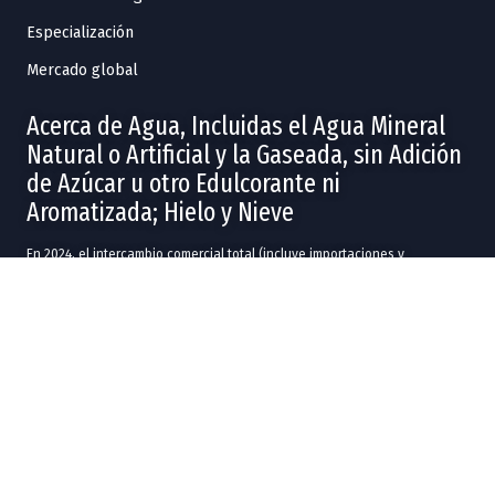
Especialización
Mercado global
Acerca de Agua, Incluidas el Agua Mineral
Natural o Artificial y la Gaseada, sin Adición
de Azúcar u otro Edulcorante ni
Aromatizada; Hielo y Nieve
En 2024, el intercambio comercial total (incluye importaciones y
exportaciones) de
Agua, Incluidas el Agua Mineral Natural o Artificial y
la Gaseada, sin Adición de Azúcar u otro Edulcorante ni Aromatizada;
Hielo y Nieve
fue de US$253M.
En 2024, las entidades federativas con más exportaciones en
Agua,
Incluidas el Agua Mineral Natural o Artificial y la Gaseada, sin Adición
de Azúcar u otro Edulcorante ni Aromatizada; Hielo y Nieve
fueron
Nuevo León
(US$155M),
Chihuahua
(US$22.6M),
Ciudad de México
(US$1.95M),
Tamaulipas
(US$329k) y
Querétaro
(US$302k).
Las entidades federativas con más importaciones en 2024 fueron
Estado
de México
(US$36M),
Ciudad de México
(US$15.4M),
Chihuahua