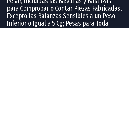
Pesar, Incluidas las Básculas y Balanzas
para Comprobar o Contar Piezas Fabricadas,
Excepto las Balanzas Sensibles a un Peso
Inferior o Igual a 5 Cg; Pesas para Toda
Clase de Básculas o Balanzas
En 2024, el intercambio comercial total (incluye importaciones y
exportaciones) de
Aparatos e Instrumentos de Pesar, Incluidas las
Básculas y Balanzas para Comprobar o Contar Piezas Fabricadas,
Excepto las Balanzas Sensibles a un Peso Inferior o Igual a 5 Cg; Pesas
para Toda Clase de Básculas o Balanzas
fue de US$305M.
En 2024, las entidades federativas con más exportaciones en
Aparatos e
Instrumentos de Pesar, Incluidas las Básculas y Balanzas para
Comprobar o Contar Piezas Fabricadas, Excepto las Balanzas Sensibles
a un Peso Inferior o Igual a 5 Cg; Pesas para Toda Clase de Básculas o
Balanzas
fueron
Chihuahua
(US$112M),
Baja California
(US$9.55M),
Estado de México
(US$2.12M),
Nuevo León
(US$2.05M) y
Ciudad de
México
(US$819k).
Las entidades federativas con más importaciones en 2024 fueron
Chihuahua
(US$45M),
Ciudad de México
(US$37.5M),
Estado de México
(US$19.6M),
Guanajuato
(US$19.2M) y
Jalisco
(US$16.5M).