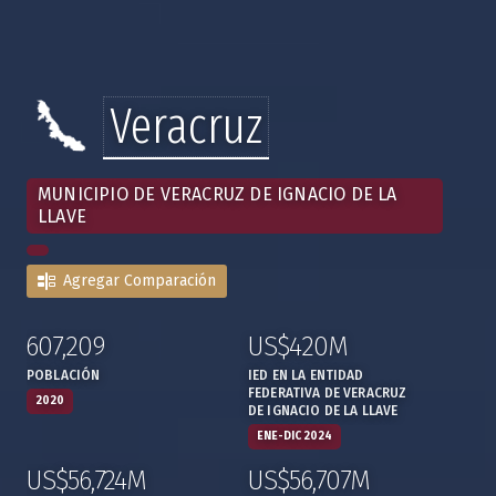
Veracruz
MUNICIPIO DE VERACRUZ DE IGNACIO DE LA
LLAVE
Agregar Comparación
607,209
US$420M
:
,
:
,
POBLACIÓN
IED EN LA ENTIDAD
FEDERATIVA DE VERACRUZ
2020
DE IGNACIO DE LA LLAVE
ENE-DIC 2024
US$56,724M
US$56,707M
:
,
:
,