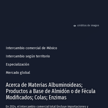
hide
créditos de imagen
Intercambio comercial de México
Intercambio según territorio
Especialización
Mercado global
Acerca de Materias Albuminoideas;
Productos a Base de Almidón o de Fécula
Modificados; Colas; Enzimas
En 2024, el intercambio comercial total (incluye importaciones y