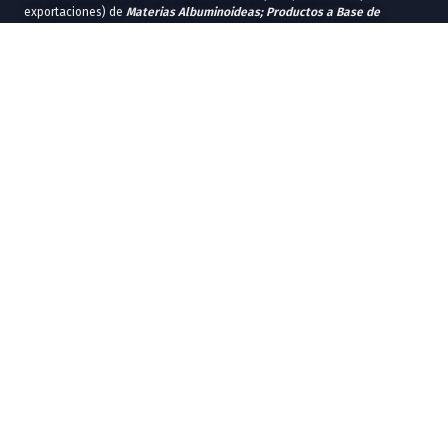
exportaciones) de
Materias Albuminoideas; Productos a Base de
Almidón o de Fécula Modificados; Colas; Enzimas
fue de US$1,665M.
En 2024, las entidades federativas con más exportaciones en
Materias
Albuminoideas; Productos a Base de Almidón o de Fécula Modificados;
Colas; Enzimas
fueron
Estado de México
(US$178M),
Jalisco
(US$26.3M),
Ciudad de México
(US$23.1M),
Baja California
(US$19.7M) y
Chihuahua
(US$16.5M).
Las entidades federativas con más importaciones en 2024 fueron
Ciudad
de México
(US$359M),
Estado de México
(US$209M),
Jalisco
(US$177M),
Baja California
(US$95.1M) y
Chihuahua
(US$94.4M).
En 2024, los principales destinos comerciales de
Materias
Albuminoideas; Productos a Base de Almidón o de Fécula Modificados;
Colas; Enzimas
fueron
Estados Unidos
(US$142M),
Brasil
(US$31.7M),
Guatemala
(US$12.5M),
Canadá
(US$11.9M) y
Costa Rica
(US$10.3M).
Los principales orígenes comerciales de
Materias Albuminoideas;
Productos a Base de Almidón o de Fécula Modificados; Colas; Enzimas
en 2024 fueron
Estados Unidos
(US$657M),
China
(US$112M),
Dinamarca
(US$86.4M),
Alemania
(US$81.1M) y
Irlanda
(US$72.5M).
En el contexto global, los principales países exportadores de
Materias
Albuminoideas; Productos a Base de Almidón o de Fécula Modificados;