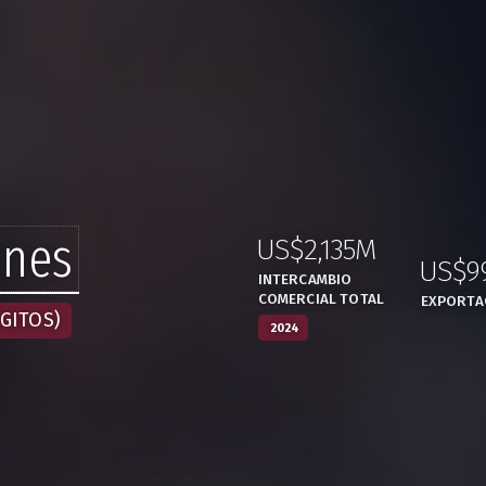
ones
US$2,135M
:
,
US$9
INTERCAMBIO
COMERCIAL TOTAL
EXPORTA
GITOS)
2024