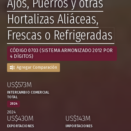
Ajos, Puerros y otras
Hortalizas Aliáceas,
Frescas o Refrigeradas
CÓDIGO 0703 (SISTEMA ARMONIZADO 2012 POR
4 DÍGITOS)
Agregar Comparación
US$573M
:
,
INTERCAMBIO COMERCIAL
TOTAL
2024
2024
US$430M
US$143M
,
,
EXPORTACIONES
IMPORTACIONES