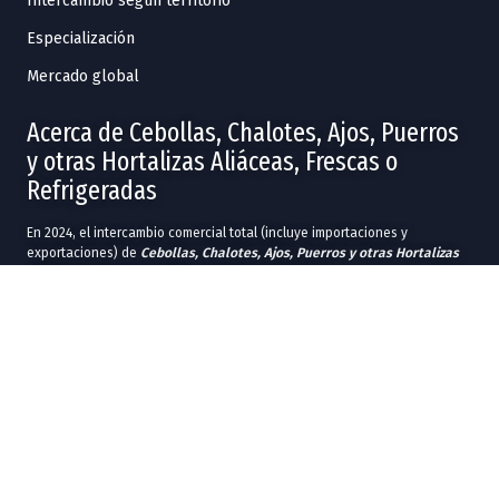
Intercambio según territorio
Especialización
Mercado global
Acerca de Cebollas, Chalotes, Ajos, Puerros
y otras Hortalizas Aliáceas, Frescas o
Refrigeradas
En 2024, el intercambio comercial total (incluye importaciones y
exportaciones) de
Cebollas, Chalotes, Ajos, Puerros y otras Hortalizas
Aliáceas, Frescas o Refrigeradas
fue de US$573M.
En 2024, las entidades federativas con más exportaciones en
Cebollas,
Chalotes, Ajos, Puerros y otras Hortalizas Aliáceas, Frescas o
Refrigeradas
fueron
Baja California
(US$172M),
Tamaulipas
(US$82.5M),
Sonora
(US$54.3M),
Chihuahua
(US$39M) y
Guanajuato
(US$28.3M).
Las entidades federativas con más importaciones en 2024 fueron
Baja
California
(US$65.1M),
Guanajuato
(US$15.6M),
Jalisco
(US$13M),
Ciudad de México
(US$7.33M) y
Sonora
(US$6.88M).
En 2024, los principales destinos comerciales de
Cebollas, Chalotes,