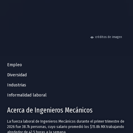
hide
créditos de imagen
Empleo
Diversidad
Industrias
Informalidad laboral
Acerca de Ingenieros Mecánicos
La fuerza laboral de Ingenieros Mecánicos durante el primer trimestre de
2026 fue 38.7k personas, cuyo salario promedió los $15.8k MX trabajando
alrededor de 42.5 horas a la semana.