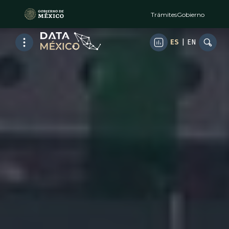
Trámites
Gobierno
ES
|
EN