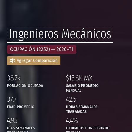
Ingenieros Mecánicos
OCUPACIÓN (2252) — 2026-T1
Agregar Comparación
38.7k
$15.8k MX
,
,
POBLACIÓN OCUPADA
SALARIO PROMEDIO
MENSUAL
37.7
42.5
,
,
EDAD PROMEDIO
HORAS SEMANALES
TRABAJADAS
4.95
4.4%
,
,
DÍAS SEMANALES
OCUPADOS CON SEGUNDO