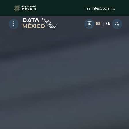
Trámites
Gobierno
ES
|
EN