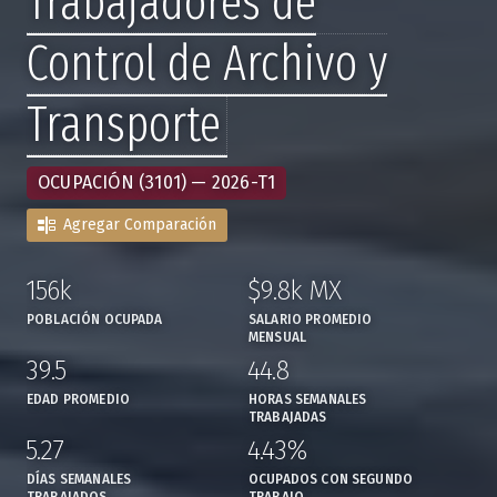
Trabajadores de
Control de Archivo y
Transporte
OCUPACIÓN (3101) — 2026-T1
Agregar Comparación
156k
$9.8k MX
,
,
POBLACIÓN OCUPADA
SALARIO PROMEDIO
MENSUAL
39.5
44.8
,
,
EDAD PROMEDIO
HORAS SEMANALES
TRABAJADAS
5.27
4.43%
,
,
DÍAS SEMANALES
OCUPADOS CON SEGUNDO