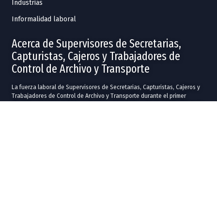
Industrias
Informalidad laboral
Acerca de Supervisores de Secretarias,
Capturistas, Cajeros y Trabajadores de
Control de Archivo y Transporte
La fuerza laboral de Supervisores de Secretarias, Capturistas, Cajeros y
Trabajadores de Control de Archivo y Transporte durante el primer
trimestre de 2026 fue 156k personas, cuyo salario promedió los $9.8k MX
trabajando alrededor de 44.8 horas a la semana.
La edad promedio de Supervisores de Secretarias, Capturistas, Cajeros y
Trabajadores de Control de Archivo y Transporte fue de 39.5 años. La
fuerza laboral se distribuyó en 62.2% hombres con un salario promedio
de $9.62k MX y, 37.8% mujeres con salario promedio de $10.1k MX.
Los mejores salarios promedio que recibieron Supervisores de
Secretarias, Capturistas, Cajeros y Trabajadores de Control de Archivo y
Transporte fueron en
San Luis Potosí
($18.1k MX),
Colima
($16.9k MX) y
Coahuila de Zaragoza
($15.7k MX), mientras que la fuerza laboral fue
mayor en
Ciudad de México
(21.6k),
Estado de México
(20.9k) y
Nuevo