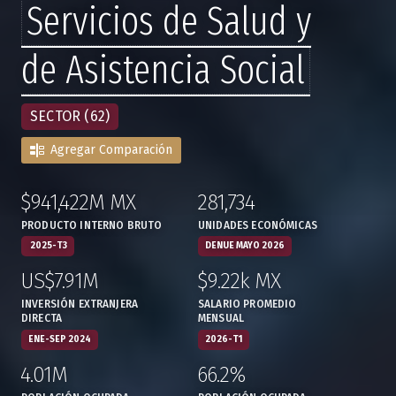
Servicios de Salud y
de Asistencia Social
SECTOR (62)
Agregar Comparación
$941,422M MX
281,734
:
,
:
,
PRODUCTO INTERNO BRUTO
UNIDADES ECONÓMICAS
2025-T3
DENUE MAYO 2026
US$7.91M
$9.22k MX
:
,
:
,
INVERSIÓN EXTRANJERA
SALARIO PROMEDIO
DIRECTA
MENSUAL
ENE-SEP 2024
2026-T1
4.01M
66.2%
:
,
:
,